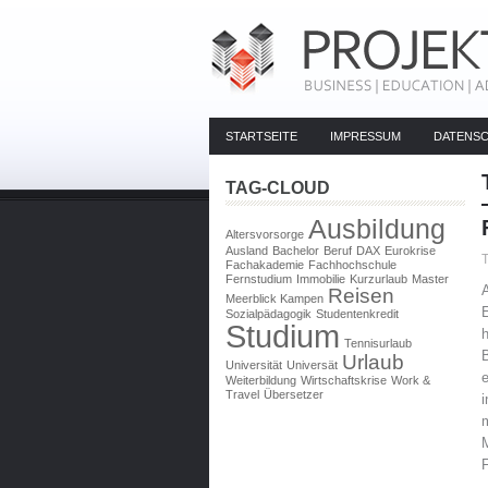
STARTSEITE
IMPRESSUM
DATENS
TAG-CLOUD
Ausbildung
Altersvorsorge
Ausland
Bachelor
Beruf
DAX
Eurokrise
Fachakademie
Fachhochschule
Fernstudium
Immobilie
Kurzurlaub
Master
Reisen
Meerblick Kampen
E
Sozialpädagogik
Studentenkredit
Studium
Tennisurlaub
Urlaub
Universität
Universät
e
Weiterbildung
Wirtschaftskrise
Work &
Travel
Übersetzer