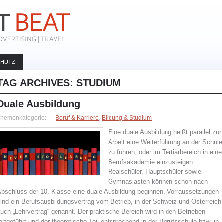
CHUTZ
TAG ARCHIVES:
STUDIUM
Duale Ausbildung
Themenkategorie:
Beruf & Karriere
,
Bildung & Studium
Eine duale Ausbildung heißt parallel zur
Arbeit eine Weiterführung an der Schule
zu führen, oder im Tertiärbereich in eine
Berufsakademie einzusteigen.
Realschüler, Hauptschüler sowie
Gymnasiasten können schon nach
Abschluss der 10. Klasse eine duale Ausbildung beginnen. Vorraussetzungen
ind ein Berufsausbildungsvertrag vom Betrieb, in der Schweiz und Österreich
uch „Lehrvertrag“ genannt. Der praktische Bereich wird in den Betrieben
ortgeführt und der theoretische Teil entsprechend in der Berufsschule bzw. in