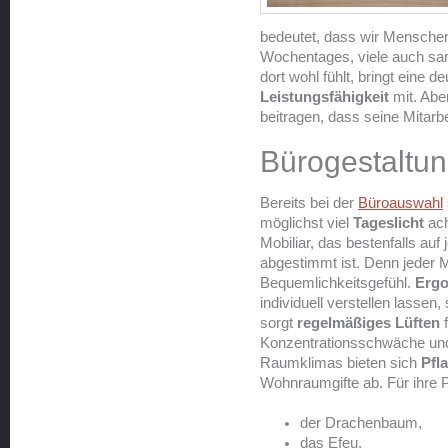
bedeutet, dass wir Menschen 
Wochentages, viele auch sam
dort wohl fühlt, bringt eine de
Leistungsfähigkeit
mit. Abe
beitragen, dass seine Mitar
Bürogestaltu
Bereits bei der
Büroauswahl
möglichst viel
Tageslicht
ach
Mobiliar, das bestenfalls auf 
abgestimmt ist. Denn jeder M
Bequemlichkeitsgefühl.
Ergo
individuell verstellen lassen
sorgt
regelmäßiges Lüften
f
Konzentrationsschwäche und 
Raumklimas bieten sich
Pfl
Wohnraumgifte ab. Für ihre Pf
der Drachenbaum,
das Efeu,