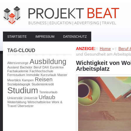
STARTSEITE
IMPRESSUM
DATENSCHUTZ
ANZEIGE:
Home
»
Beruf 
TAG-CLOUD
und Gesundheit am Arbeitspl
Ausbildung
Wichtigkeit von Wo
Altersvorsorge
Ausland
Bachelor
Beruf
DAX
Eurokrise
Arbeitsplatz
Fachakademie
Fachhochschule
Fernstudium
Immobilie
Kurzurlaub
Master
Reisen
Meerblick Kampen
Sozialpädagogik
Studentenkredit
Studium
Tennisurlaub
Urlaub
Universität
Universät
Weiterbildung
Wirtschaftskrise
Work &
Travel
Übersetzer