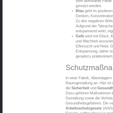
sehr dominante Farbe is
genutzt werden.
Blau
geht im positiven
Denken, Konzentration
Zu den negativen Wirk
Aufgrund der Tatsache
entspannend wirkt, eign
Gelb
wird mit Glück, K
und Wachheit assoziier
Eifersucht und Neid. G
Entspannung, daher ist
geradezu prädestiniert
Schutzmaßnah
In einer Fabrik, Warenlager
Raumgestaltung an. Hier ist d
die
Sicherheit
und
Gesundh
Dazu gehören Maßnahmen i
Gestaltung sowie die Verhüt
Gesundheitsgefahren. Die ve
Arbeitsschutzgesetz
(ArbS