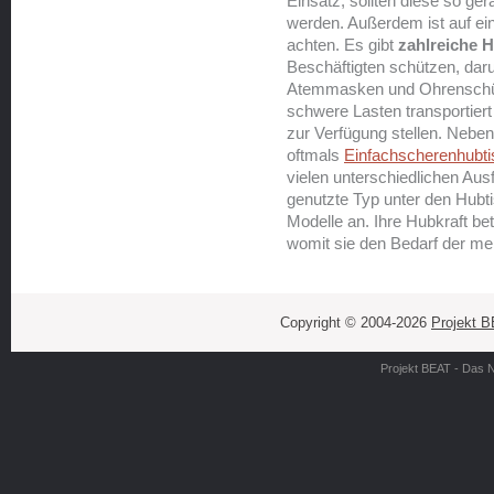
Einsatz, sollten diese so g
werden. Außerdem ist auf ei
achten. Es gibt
zahlreiche Hi
Beschäftigten schützen, daru
Atemmasken und Ohrenschüt
schwere Lasten transportie
zur Verfügung stellen. Neb
oftmals
Einfachscherenhubt
vielen unterschiedlichen Aus
genutzte Typ unter den Hubt
Modelle an. Ihre Hubkraft b
womit sie den Bedarf der m
Copyright © 2004-2026
Projekt 
Projekt BEAT - Das 