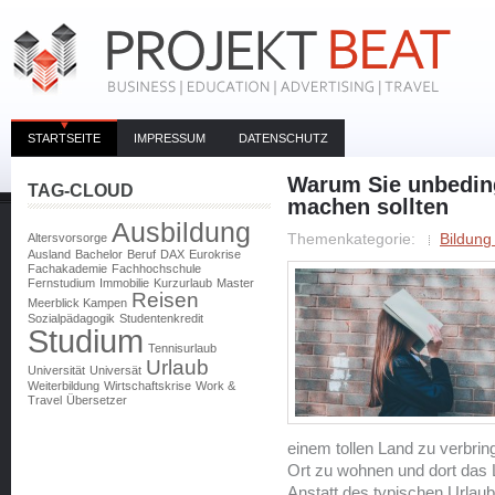
STARTSEITE
IMPRESSUM
DATENSCHUTZ
Warum Sie unbedin
TAG-CLOUD
machen sollten
Ausbildung
Altersvorsorge
Themenkategorie:
Bildung
Ausland
Bachelor
Beruf
DAX
Eurokrise
Fachakademie
Fachhochschule
Fernstudium
Immobilie
Kurzurlaub
Master
Reisen
Meerblick Kampen
Sozialpädagogik
Studentenkredit
Studium
Tennisurlaub
Urlaub
Universität
Universät
Weiterbildung
Wirtschaftskrise
Work &
Travel
Übersetzer
einem tollen Land zu verbrin
Ort zu wohnen und dort das 
Anstatt des typischen Urlau