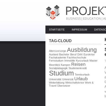
STARTSEITE
IMPRESSUM
DATENS
TAG-CLOUD
Ausbildung
Altersvorsorge
Ausland
Bachelor
Beruf
DAX
Eurokrise
Fachakademie
Fachhochschule
Fernstudium
Immobilie
Kurzurlaub
Master
Reisen
Meerblick Kampen
Sozialpädagogik
Studentenkredit
Studium
Tennisurlaub
Urlaub
Universität
Universät
G
Weiterbildung
Wirtschaftskrise
Work &
Travel
Übersetzer
A
v
l