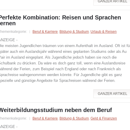
GANZER ARTIKEL
Perfekte Kombination: Reisen und Sprachen
lernen
Themenkategorie:
Beruf & Karriere
,
Bildung & Studium
,
Urlaub & Reisen
ANZEIGE -
ie meisten Jugendlichen träumen von einem Aufenthalt im Ausland. Oft ist fü
später auch ein Auslandsjahr während eines geplanten Studiums oder als Au
air im Ausland eingeplant. Als Jugendliche jedoch haben sie noch die
Schulbank zu drücken. Da wäre es doch ganz toll, wenn eine Auslandsreise
während der Ferien, zum Beispiel nach England oder nach Frankreich als
Sprachreise wahrgenommen werden könnte. Für Jugendliche gibt es ganz
pezielle und günstige Angebote für Sprachreisen während der Ferien.
GANZER ARTIKEL
Weiterbildungsstudium neben dem Beruf
Themenkategorie:
Beruf & Karriere
,
Bildung & Studium
,
Geld & Finanzen
ANZEIGE -