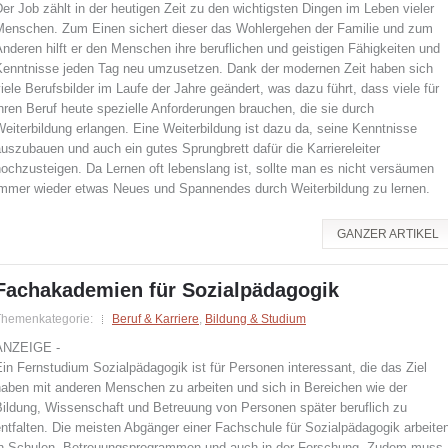
er Job zählt in der heutigen Zeit zu den wichtigsten Dingen im Leben vieler
Menschen. Zum Einen sichert dieser das Wohlergehen der Familie und zum
nderen hilft er den Menschen ihre beruflichen und geistigen Fähigkeiten und
Kenntnisse jeden Tag neu umzusetzen. Dank der modernen Zeit haben sich
iele Berufsbilder im Laufe der Jahre geändert, was dazu führt, dass viele für
hren Beruf heute spezielle Anforderungen brauchen, die sie durch
eiterbildung erlangen. Eine Weiterbildung ist dazu da, seine Kenntnisse
uszubauen und auch ein gutes Sprungbrett dafür die Karriereleiter
ochzusteigen. Da Lernen oft lebenslang ist, sollte man es nicht versäumen
immer wieder etwas Neues und Spannendes durch Weiterbildung zu lernen.
GANZER ARTIKEL
Fachakademien für Sozialpädagogik
Themenkategorie:
Beruf & Karriere
,
Bildung & Studium
ANZEIGE -
in Fernstudium Sozialpädagogik ist für Personen interessant, die das Ziel
haben mit anderen Menschen zu arbeiten und sich in Bereichen wie der
Bildung, Wissenschaft und Betreuung von Personen später beruflich zu
ntfalten. Die meisten Abgänger einer Fachschule für Sozialpädagogik arbeite
in Schulen, Betreuungsprogrammen und auch in der Forschung. Zudem muss